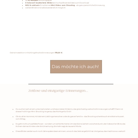
ca.
45 Minuten
Shootingdauer
5 liebevoll bearbeitete Bilder
als hochauflösende Datei zum Download
NEU & exklusiv
: Eine kleines
Mini-Video vom Shooting
- als ganz persönliche Erinnerung
weitere Bilder sind selbstverständlich möglich
Deine Investition in frühlingsfrische Erinnerungen:
179,00 €
Das möchte ich auch!
Zeitlose und einzigartige Erinnerungen...
Du suchst nach einem unkomplizierten und besonderen Erlebnis, das gleichzeitig wertvolle Erinnerungen schafft? Dann ist
dieses Frühlings-Mini-Shooting ist genau das Richtige für Dich!
Ob du allein kommst, mit deinem Lieblingsmenschen oder als ganze Familie – das Shooting schenkt euch eine kleine Auszeit
vom Alltag.
Es geht nicht um perfekte Posen – sondern um echte Momente. Um das kleine Lächeln zwischendurch, den liebevollen Blick, das
Kichern deines Kindes oder die Umarmung, die mehr sagt als tausend Worte.
Diese Bilder werden euch noch Jahre später daran erinnern, wie sich das Jetzt angefühlt hat. Und genau das macht sie so wertvoll​