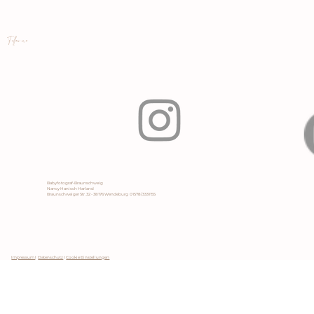
Follow me
Babyfotograf-Braunschweig
Nancy Hanisch Harland
Braunschweiger Str. 32 - 38176 Wendeburg 01578/3331155
Impressum
I
Datenschutz
I
Cookie Einstellungen