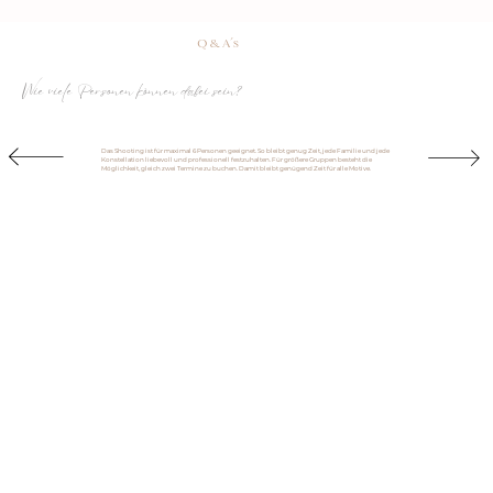
Q & A´s
Wie viele Personen können dabei sein?
Das Shooting ist für maximal 6 Personen geeignet. So bleibt genug Zeit, jede Familie und jede
Konstellation liebevoll und professionell festzuhalten. Für größere Gruppen besteht die
Möglichkeit, gleich zwei Termine zu buchen. Damit bleibt genügend Zeit für alle Motive.