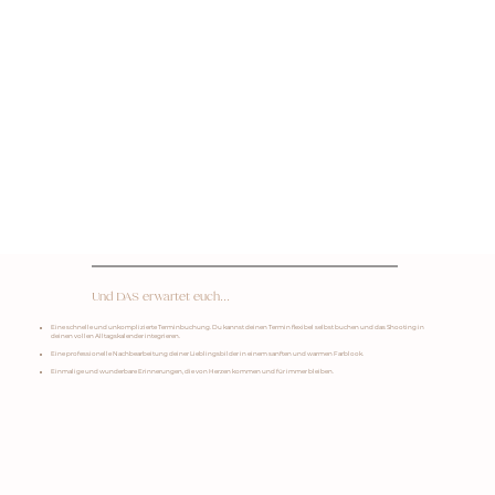
Und DAS erwartet euch...
Eine schnelle und unkomplizierte Terminbuchung. Du kannst deinen Termin flexibel selbst buchen und das Shooting in
deinen vollen Alltagskalender integrieren.
Eine professionelle Nachbearbeitung deiner Lieblingsbilder in einem sanften und warmen Farblook.
Einmalige und wunderbare Erinnerungen, die von Herzen kommen und für immer bleiben.