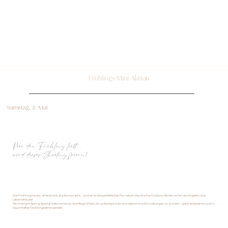
Frühlings-Mini-Aktion
Samstag, 3. Mai
Wer den Frühling liebt,
wird dieses Shooting feiern!
Der Frühling ist da – alles blüht, die Sonne lacht… und es ist die perfekte Zeit für natürliche, frische Outdoor-Bilder voller Leichtigkeit und
Lebensfreude!
Mit meinem Spring Special bekommst du die Möglichkeit, dir unkompliziert wunderschöne Erinnerungen zu sichern – ganz entspannt und in
traumhafter Frühlingsatmosphäre.